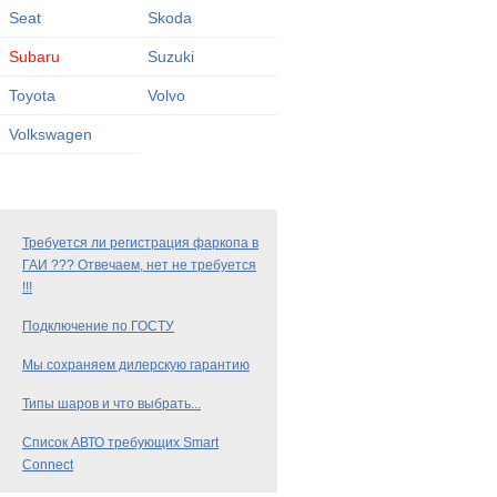
Seat
Skoda
Subaru
Suzuki
Toyota
Volvo
Volkswagen
Требуется ли регистрация фаркопа в
ГАИ ??? Отвечаем, нет не требуется
!!!
Подключение по ГОСТУ
Мы сохраняем дилерскую гарантию
Типы шаров и что выбрать...
Список АВТО требующих Smart
Connect