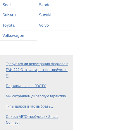
Seat
Skoda
Subaru
Suzuki
Toyota
Volvo
Volkswagen
Требуется ли регистрация фаркопа в
ГАИ ??? Отвечаем, нет не требуется
!!!
Подключение по ГОСТУ
Мы сохраняем дилерскую гарантию
Типы шаров и что выбрать...
Список АВТО требующих Smart
Connect