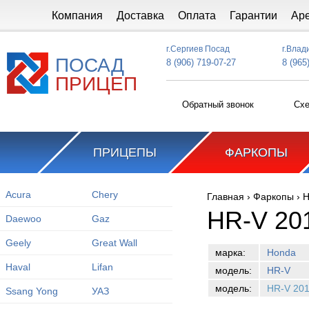
Перейти к основному содержанию
Компания
Доставка
Оплата
Гарантии
Ар
г.Сергиев Посад
г.Влад
ПОСАД
8 (906) 719-07-27
8 (965
ПРИЦЕП
Обратный звонок
Схе
ПРИЦЕПЫ
ФАРКОПЫ
Acura
Chery
Главная
›
Фаркопы
›
H
Вы здесь
HR-V 20
Daewoo
Gaz
Geely
Great Wall
марка:
Honda
Haval
Lifan
модель:
HR-V
модель:
HR-V 201
Ssang Yong
УАЗ