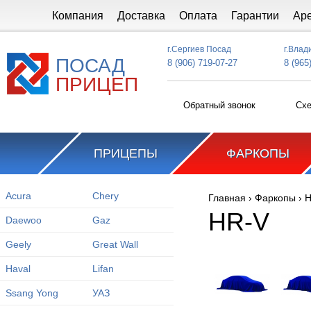
Перейти к основному содержанию
Компания
Доставка
Оплата
Гарантии
Ар
г.Сергиев Посад
г.Влад
ПОСАД
8 (906) 719-07-27
8 (965
ПРИЦЕП
Обратный звонок
Схе
ПРИЦЕПЫ
ФАРКОПЫ
Acura
Chery
Главная
›
Фаркопы
›
H
Вы здесь
HR-V
Daewoo
Gaz
Geely
Great Wall
Haval
Lifan
Ssang Yong
УАЗ