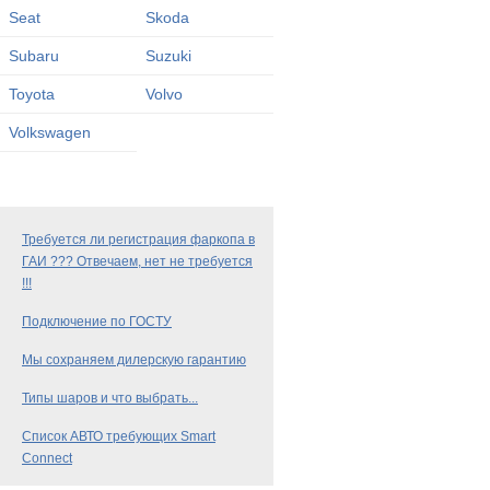
Seat
Skoda
Subaru
Suzuki
Toyota
Volvo
Volkswagen
Требуется ли регистрация фаркопа в
ГАИ ??? Отвечаем, нет не требуется
!!!
Подключение по ГОСТУ
Мы сохраняем дилерскую гарантию
Типы шаров и что выбрать...
Список АВТО требующих Smart
Connect