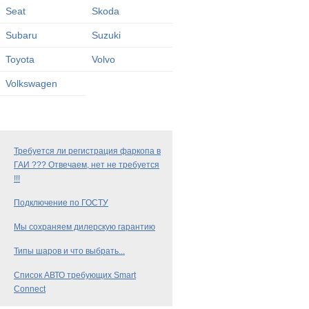
Seat
Skoda
Subaru
Suzuki
Toyota
Volvo
Volkswagen
Требуется ли регистрация фаркопа в
ГАИ ??? Отвечаем, нет не требуется
!!!
Подключение по ГОСТУ
Мы сохраняем дилерскую гарантию
Типы шаров и что выбрать...
Список АВТО требующих Smart
Connect