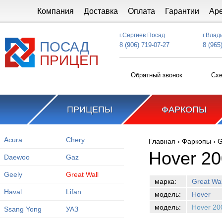
Перейти к основному содержанию
Компания
Доставка
Оплата
Гарантии
Ар
г.Сергиев Посад
г.Влад
ПОСАД
8 (906) 719-07-27
8 (965
ПРИЦЕП
Обратный звонок
Схе
ПРИЦЕПЫ
ФАРКОПЫ
Acura
Chery
Главная
›
Фаркопы
›
G
Вы здесь
Hover 2
Daewoo
Gaz
Geely
Great Wall
марка:
Great Wal
Haval
Lifan
модель:
Hover
модель:
Hover 20
Ssang Yong
УАЗ