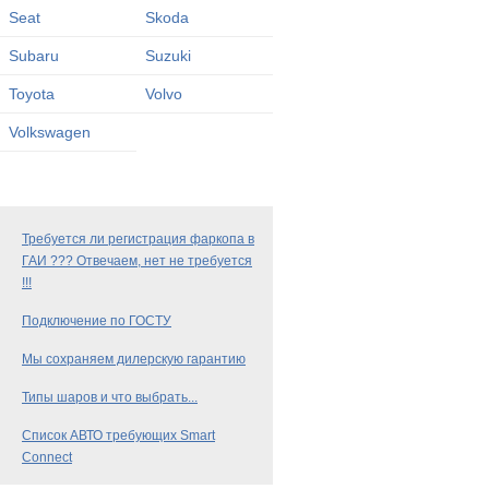
Seat
Skoda
Subaru
Suzuki
Toyota
Volvo
Volkswagen
Требуется ли регистрация фаркопа в
ГАИ ??? Отвечаем, нет не требуется
!!!
Подключение по ГОСТУ
Мы сохраняем дилерскую гарантию
Типы шаров и что выбрать...
Список АВТО требующих Smart
Connect