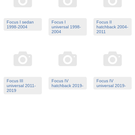
Focus I sedan
Focus I
Focus II
1998-2004
universal 1998-
hatchback 2004-
2004
2011
Focus III
Focus IV
Focus IV
universal 2011-
hatchback 2019-
universal 2019-
2019