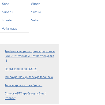
Seat
Skoda
Subaru
Suzuki
Toyota
Volvo
Volkswagen
Требуется ли регистрация фаркопа в
ГАИ ??? Отвечаем, нет не требуется
!!!
Подключение по ГОСТУ
Мы сохраняем дилерскую гарантию
Типы шаров и что выбрать...
Список АВТО требующих Smart
Connect