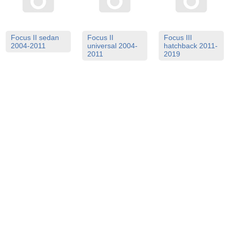
Focus II sedan
Focus II
Focus III
2004-2011
universal 2004-
hatchback 2011-
2011
2019