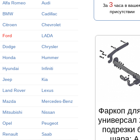
Alfa Romeo
Audi
3
За
часа в ваше
присутствии
BMW
Cadillac
Citroen
Chevrolet
Ford
LADA
Dodge
Chrysler
Honda
Hummer
Hyundai
Infiniti
Jeep
Kia
Land Rover
Lexus
Mazda
Mercedes-Benz
Фаркоп для
Mitsubishi
Nissan
универсал 
Opel
Peugeot
подрезки 
Renault
Saab
шара: A