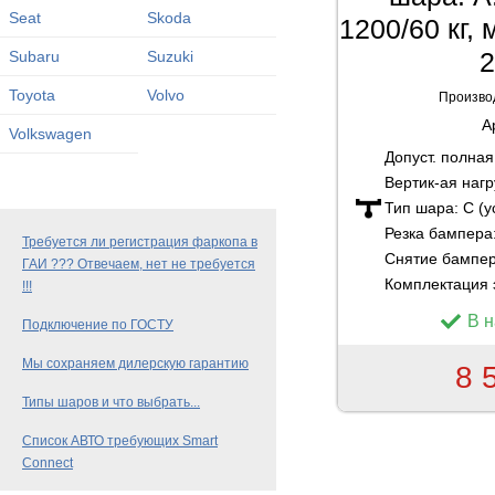
Seat
Skoda
1200/60 кг,
2
Subaru
Suzuki
Toyota
Volvo
Произво
А
Volkswagen
Допуст. полна
Вертик-ая нагр
Тип шара:
C (
Резка бампера
Требуется ли регистрация фаркопа в
Снятие бампе
ГАИ ??? Отвечаем, нет не требуется
Комплектация 
!!!
В 
Подключение по ГОСТУ
Мы сохраняем дилерскую гарантию
8 
Типы шаров и что выбрать...
Список АВТО требующих Smart
Connect