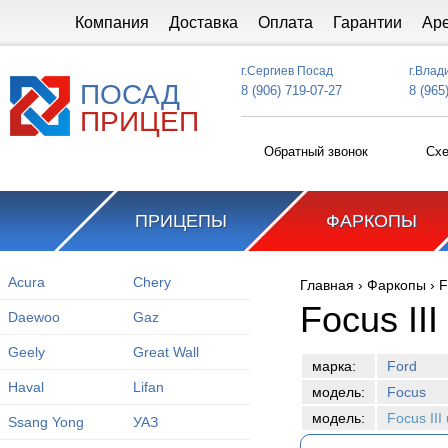
Перейти к основному содержанию
Компания
Доставка
Оплата
Гарантии
Ар
г.Сергиев Посад
г.Влад
ПОСАД
8 (906) 719-07-27
8 (965
ПРИЦЕП
Обратный звонок
Схе
ПРИЦЕПЫ
ФАРКОПЫ
Acura
Chery
Главная
›
Фаркопы
›
F
Вы здесь
Focus III
Daewoo
Gaz
Geely
Great Wall
марка:
Ford
Haval
Lifan
модель:
Focus
модель:
Focus III
Ssang Yong
УАЗ