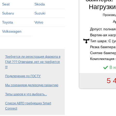
Seat
Skoda
Нагрузки
Subaru
Suzuki
Произво
А
Toyota
Volvo
Допуст. полна
Volkswagen
Вертик-ая нагр
Тип шара:
C (
Резка бампера
Снятие бампе
Требуется ли регистрация фаркопа в
Комплектация 
ГАИ ??? Отвечаем, нет не требуется
В 
!!!
Подключение по ГОСТУ
5 
Мы сохраняем дилерскую гарантию
Типы шаров и что выбрать...
Список АВТО требующих Smart
Connect