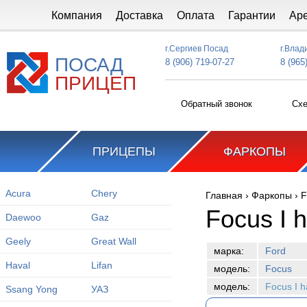
Перейти к основному содержанию
Компания
Доставка
Оплата
Гарантии
Ар
г.Сергиев Посад
г.Влад
ПОСАД
8 (906) 719-07-27
8 (965
ПРИЦЕП
Обратный звонок
Схе
ПРИЦЕПЫ
ФАРКОПЫ
Acura
Chery
Главная
›
Фаркопы
›
F
Вы здесь
Focus I 
Daewoo
Gaz
Geely
Great Wall
марка:
Ford
Haval
Lifan
модель:
Focus
модель:
Focus I 
Ssang Yong
УАЗ