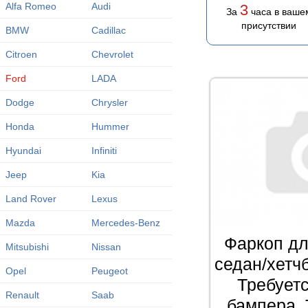
Alfa Romeo
Audi
3
За
часа в ваше
присутствии
BMW
Cadillac
Citroen
Chevrolet
Ford
LADA
Dodge
Chrysler
Honda
Hummer
Hyundai
Infiniti
Jeep
Kia
Land Rover
Lexus
Mazda
Mercedes-Benz
Фаркоп дл
Mitsubishi
Nissan
седан/хетч
Opel
Peugeot
Требует
Renault
Saab
бампера. 