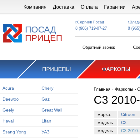
Перейти к основному содержанию
Компания
Доставка
Оплата
Гарантии
Ар
г.Сергиев Посад
г.Влад
ПОСАД
8 (906) 719-07-27
8 (965
ПРИЦЕП
Обратный звонок
Схе
ПРИЦЕПЫ
ФАРКОПЫ
Acura
Chery
Главная
›
Фаркопы
›
C
Вы здесь
C3 2010
Daewoo
Gaz
Geely
Great Wall
марка:
Citroen
Haval
Lifan
модель:
C3
модель:
C3 2010-
Ssang Yong
УАЗ