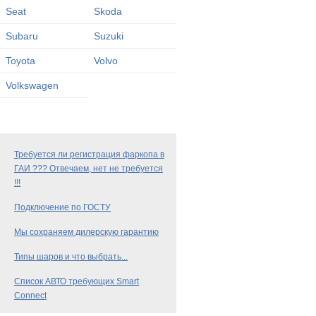
Seat
Skoda
Subaru
Suzuki
Toyota
Volvo
Volkswagen
Требуется ли регистрация фаркопа в
ГАИ ??? Отвечаем, нет не требуется
!!!
Подключение по ГОСТУ
Мы сохраняем дилерскую гарантию
Типы шаров и что выбрать...
Список АВТО требующих Smart
Connect