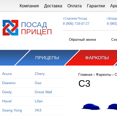
Перейти к основному содержанию
Компания
Доставка
Оплата
Гарантии
Ар
г.Сергиев Посад
г.Влад
ПОСАД
8 (906) 719-07-27
8 (965
ПРИЦЕП
Обратный звонок
Схе
ПРИЦЕПЫ
ФАРКОПЫ
Acura
Chery
Главная
›
Фаркопы
›
C
Вы здесь
C3
Daewoo
Gaz
Geely
Great Wall
Haval
Lifan
Ssang Yong
УАЗ