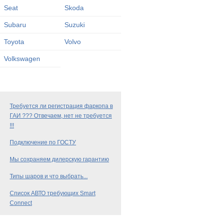
Seat
Skoda
Subaru
Suzuki
Toyota
Volvo
Volkswagen
Требуется ли регистрация фаркопа в
ГАИ ??? Отвечаем, нет не требуется
!!!
Подключение по ГОСТУ
Мы сохраняем дилерскую гарантию
Типы шаров и что выбрать...
Список АВТО требующих Smart
Connect