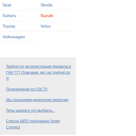
Seat
Skoda
Subaru
Suzuki
Toyota
Volvo
Volkswagen
Требуется ли регистрация фаркопа в
ГАИ ??? Отвечаем, нет не требуется
!!!
Подключение по ГОСТУ
Мы сохраняем дилерскую гарантию
Типы шаров и что выбрать...
Список АВТО требующих Smart
Connect