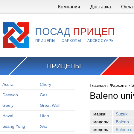
Перейти к основному содержанию
Компания
Доставка
Опла
ПОСАД
ПРИЦЕП
ПРИЦЕПЫ — ФАРКОПЫ — АКСЕССУАРЫ
ПРИЦЕПЫ
Acura
Chery
Главная
›
Фаркопы
›
S
Вы здесь
Baleno uni
Daewoo
Gaz
Geely
Great Wall
марка:
Suzuki
Haval
Lifan
модель:
Baleno
Ssang Yong
УАЗ
модель:
Baleno u