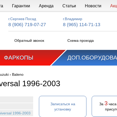
та
Гарантии
Аренда
Статьи
Новости
Ак
г.Сергиев Посад
г.Владимир
8 (906) 719-07-27
8 (965) 114-71-13
Обратный звонок
Схема проезда
ФАРКОПЫ
ДОП.ОБОРУДОВ
uzuki
›
Baleno
versal 1996-2003
3
Записаться на
За
часа
установку
присут
niversal 1996-2003