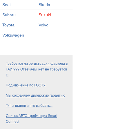
Seat
Skoda
Subaru
Suzuki
Toyota
Volvo
Volkswagen
Требуется ли регистрация фаркопа в
ГАИ ??? Отвечаем, нет не требуется
!!!
Подключение по ГОСТУ
Мы сохраняем дилерскую гарантию
Типы шаров и что выбрать...
Список АВТО требующих Smart
Connect