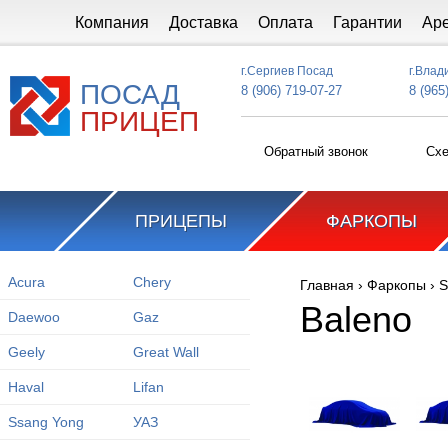
Перейти к основному содержанию
Компания
Доставка
Оплата
Гарантии
Ар
г.Сергиев Посад
г.Влад
ПОСАД
8 (906) 719-07-27
8 (965
ПРИЦЕП
Обратный звонок
Схе
ПРИЦЕПЫ
ФАРКОПЫ
Acura
Chery
Главная
›
Фаркопы
›
S
Вы здесь
Baleno
Daewoo
Gaz
Geely
Great Wall
Haval
Lifan
Ssang Yong
УАЗ