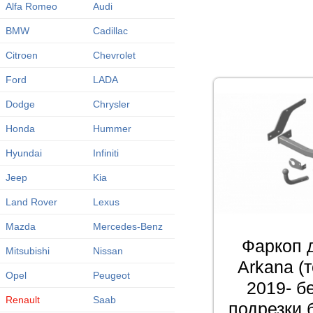
Alfa Romeo
Audi
BMW
Cadillac
Citroen
Chevrolet
Ford
LADA
Dodge
Chrysler
Honda
Hummer
Hyundai
Infiniti
Jeep
Kia
Land Rover
Lexus
Mazda
Mercedes-Benz
Фаркоп 
Mitsubishi
Nissan
Arkana (
Opel
Peugeot
2019- б
Renault
Saab
подрезки 