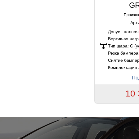
G
Произво
Арт
Допуст. полна
Вертик-ая нагр
Тип шара:
C (
Резка бампера
Снятие бампе
Комплектация 
По
10 