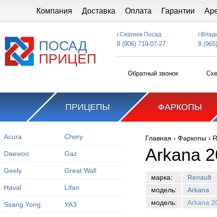
Перейти к основному содержанию
Компания
Доставка
Оплата
Гарантии
Ар
г.Сергиев Посад
г.Влад
ПОСАД
8 (906) 719-07-27
8 (965
ПРИЦЕП
Обратный звонок
Схе
ПРИЦЕПЫ
ФАРКОПЫ
Acura
Chery
Главная
›
Фаркопы
›
R
Вы здесь
Arkana 2
Daewoo
Gaz
Geely
Great Wall
марка:
Renault
Haval
Lifan
модель:
Arkana
модель:
Arkana 2
Ssang Yong
УАЗ