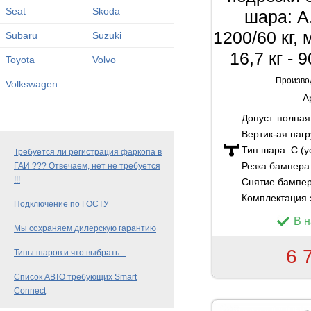
Seat
Skoda
шара: A
1200/60 кг,
Subaru
Suzuki
16,7 кг -
Toyota
Volvo
Произво
Volkswagen
А
Допуст. полна
Вертик-ая нагр
Тип шара:
C (
Требуется ли регистрация фаркопа в
Резка бампера
ГАИ ??? Отвечаем, нет не требуется
!!!
Снятие бампе
Комплектация 
Подключение по ГОСТУ
В 
Мы сохраняем дилерскую гарантию
6 
Типы шаров и что выбрать...
Список АВТО требующих Smart
Connect