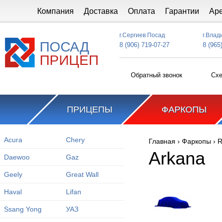
Перейти к основному содержанию
Компания
Доставка
Оплата
Гарантии
Ар
г.Сергиев Посад
г.Влад
ПОСАД
8 (906) 719-07-27
8 (965
ПРИЦЕП
Обратный звонок
Схе
ПРИЦЕПЫ
ФАРКОПЫ
Acura
Chery
Главная
›
Фаркопы
›
R
Вы здесь
Arkana
Daewoo
Gaz
Geely
Great Wall
Haval
Lifan
Ssang Yong
УАЗ