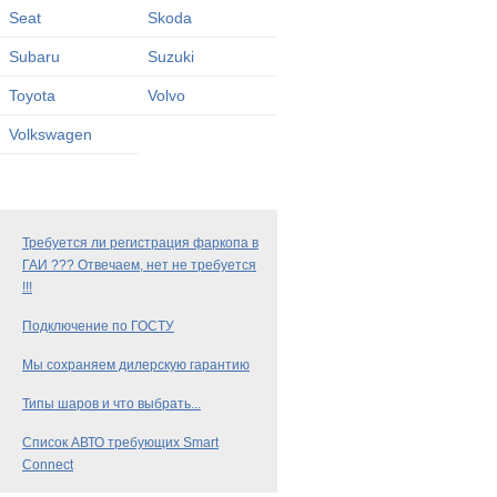
Seat
Skoda
Subaru
Suzuki
Toyota
Volvo
Volkswagen
Требуется ли регистрация фаркопа в
ГАИ ??? Отвечаем, нет не требуется
!!!
Подключение по ГОСТУ
Мы сохраняем дилерскую гарантию
Типы шаров и что выбрать...
Список АВТО требующих Smart
Connect