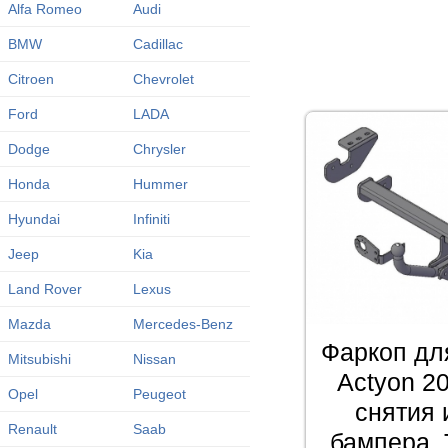
Alfa Romeo
Audi
BMW
Cadillac
Citroen
Chevrolet
Ford
LADA
Dodge
Chrysler
Honda
Hummer
Hyundai
Infiniti
Jeep
Kia
Land Rover
Lexus
Mazda
Mercedes-Benz
Фаркоп дл
Mitsubishi
Nissan
Actyon 2
Opel
Peugeot
снятия 
Renault
Saab
бампера. 