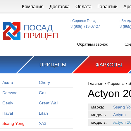
Перейти к основному содержанию
Компания
Доставка
Оплата
Гарантии
Ар
г.Сергиев Посад
г.Влад
ПОСАД
8 (906) 719-07-27
8 (965
ПРИЦЕП
Обратный звонок
Схе
ПРИЦЕПЫ
ФАРКОПЫ
Acura
Chery
Главная
›
Фаркопы
›
S
Вы здесь
Actyon 2
Daewoo
Gaz
Geely
Great Wall
марка:
Ssang Yo
Haval
Lifan
модель:
Actyon
модель:
Actyon 2
Ssang Yong
УАЗ