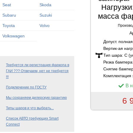
Seat
Skoda
Нагрузки:
масса фар
Subaru
Suzuki
Toyota
Volvo
Произво
А
Volkswagen
Допуст. полна
Вертик-ая нагр
Тип шара:
C (
Резка бампера
Требуется ли регистрация фаркопа в
Снятие бампе
ГАИ ??? Отвечаем, нет не требуется
Комплектация 
!!!
В 
Подключение по ГОСТУ
Мы сохраняем дилерскую гарантию
6 
Типы шаров и что выбрать...
Список АВТО требующих Smart
Connect