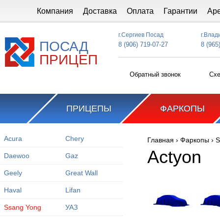
Перейти к основному содержанию
Компания
Доставка
Оплата
Гарантии
Ар
г.Сергиев Посад
г.Влад
ПОСАД
8 (906) 719-07-27
8 (965
ПРИЦЕП
Обратный звонок
Схе
ПРИЦЕПЫ
ФАРКОПЫ
Acura
Chery
Главная
›
Фаркопы
›
S
Вы здесь
Actyon
Daewoo
Gaz
Geely
Great Wall
Haval
Lifan
Ssang Yong
УАЗ