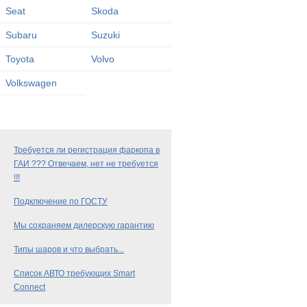
Seat
Skoda
Subaru
Suzuki
Toyota
Volvo
Volkswagen
Требуется ли регистрация фаркопа в
ГАИ ??? Отвечаем, нет не требуется
!!!
Подключение по ГОСТУ
Мы сохраняем дилерскую гарантию
Типы шаров и что выбрать...
Список АВТО требующих Smart
Connect