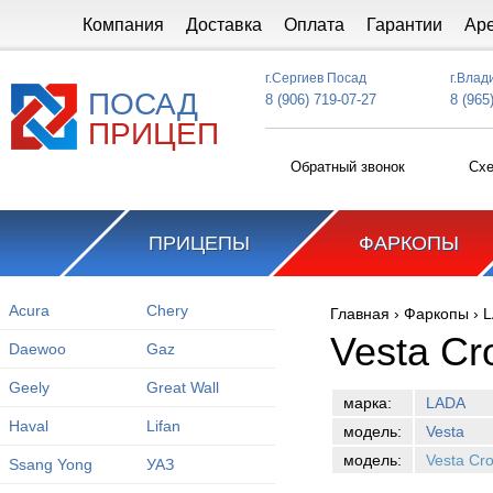
Перейти к основному содержанию
Компания
Доставка
Оплата
Гарантии
Ар
г.Сергиев Посад
г.Влад
ПОСАД
8 (906) 719-07-27
8 (965
ПРИЦЕП
Обратный звонок
Схе
ПРИЦЕПЫ
ФАРКОПЫ
Acura
Chery
Главная
›
Фаркопы
›
L
Вы здесь
Vesta Cr
Daewoo
Gaz
Geely
Great Wall
марка:
LADA
Haval
Lifan
модель:
Vesta
модель:
Vesta Cr
Ssang Yong
УАЗ