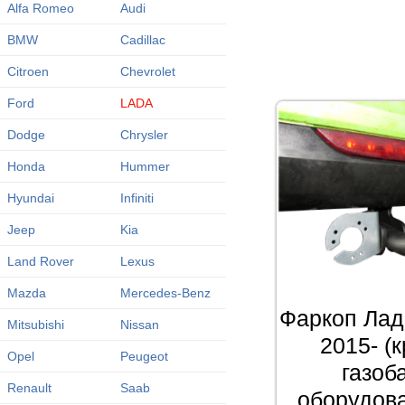
Alfa Romeo
Audi
BMW
Cadillac
Citroen
Chevrolet
Ford
LADA
Dodge
Chrysler
Honda
Hummer
Hyundai
Infiniti
Jeep
Kia
Land Rover
Lexus
Mazda
Mercedes-Benz
Фаркоп Лад
Mitsubishi
Nissan
2015- (
Opel
Peugeot
газоб
Renault
Saab
оборудова