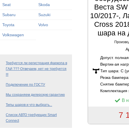
Seat
Skoda
Веста SW 
10/2017-, 
Subaru
Suzuki
Cross 201
Toyota
Volvo
шара на 
Volkswagen
Произво
А
Допуст. полна
Требуется ли регистрация фаркопа в
Вертик-ая нагр
ГАИ ??? Отвечаем, нет не требуется
Тип шара:
C (
!!!
Резка бампера
Снятие бампе
Подключение по ГОСТУ
Комплектация 
Мы сохраняем дилерскую гарантию
В 
Типы шаров и что выбрать...
7 
Список АВТО требующих Smart
Connect