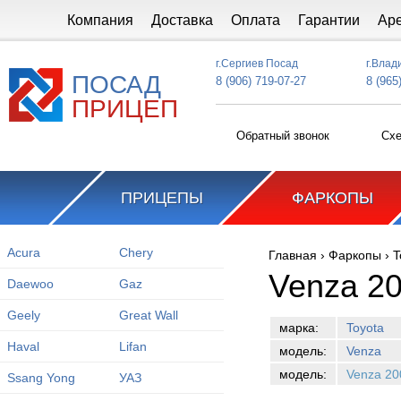
Перейти к основному содержанию
Компания
Доставка
Оплата
Гарантии
Ар
г.Сергиев Посад
г.Влад
ПОСАД
8 (906) 719-07-27
8 (965
ПРИЦЕП
Обратный звонок
Схе
ПРИЦЕПЫ
ФАРКОПЫ
Acura
Chery
Главная
›
Фаркопы
›
T
Вы здесь
Venza 2
Daewoo
Gaz
Geely
Great Wall
марка:
Toyota
Haval
Lifan
модель:
Venza
модель:
Venza 20
Ssang Yong
УАЗ