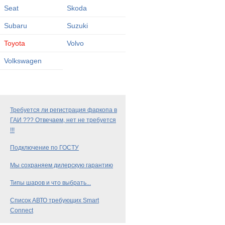
Seat
Skoda
Subaru
Suzuki
Toyota
Volvo
Volkswagen
Требуется ли регистрация фаркопа в
ГАИ ??? Отвечаем, нет не требуется
!!!
Подключение по ГОСТУ
Мы сохраняем дилерскую гарантию
Типы шаров и что выбрать...
Список АВТО требующих Smart
Connect