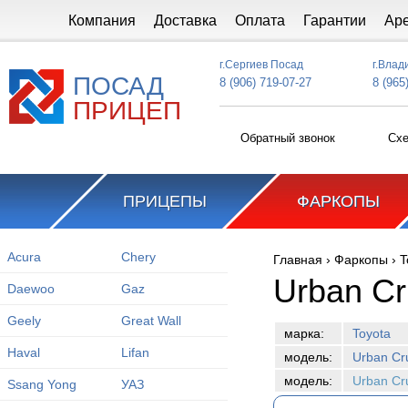
Перейти к основному содержанию
Компания
Доставка
Оплата
Гарантии
Ар
г.Сергиев Посад
г.Влад
ПОСАД
8 (906) 719-07-27
8 (965
ПРИЦЕП
Обратный звонок
Схе
ПРИЦЕПЫ
ФАРКОПЫ
Acura
Chery
Главная
›
Фаркопы
›
T
Вы здесь
Urban Cr
Daewoo
Gaz
Geely
Great Wall
марка:
Toyota
Haval
Lifan
модель:
Urban Cr
модель:
Urban Cr
Ssang Yong
УАЗ