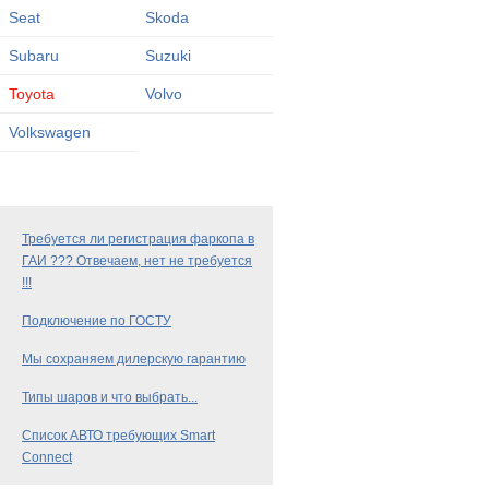
Seat
Skoda
Subaru
Suzuki
Toyota
Volvo
Volkswagen
Требуется ли регистрация фаркопа в
ГАИ ??? Отвечаем, нет не требуется
!!!
Подключение по ГОСТУ
Мы сохраняем дилерскую гарантию
Типы шаров и что выбрать...
Список АВТО требующих Smart
Connect