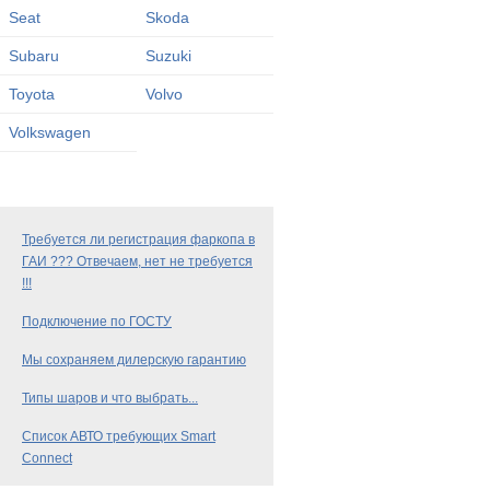
Seat
Skoda
Subaru
Suzuki
Toyota
Volvo
Volkswagen
Требуется ли регистрация фаркопа в
ГАИ ??? Отвечаем, нет не требуется
!!!
Подключение по ГОСТУ
Мы сохраняем дилерскую гарантию
Типы шаров и что выбрать...
Список АВТО требующих Smart
Connect