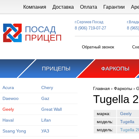
Перейти к основному содержанию
Компания
Доставка
Оплата
Гарантии
Ар
г.Сергиев Посад
г.Влад
ПОСАД
8 (906) 719-07-27
8 (965
ПРИЦЕП
Обратный звонок
Схе
ПРИЦЕПЫ
ФАРКОПЫ
Acura
Chery
Главная
›
Фаркопы
›
G
Вы здесь
Tugella 
Daewoo
Gaz
Geely
Great Wall
марка:
Geely
Haval
Lifan
модель:
Tugella
модель:
Tugella 2
Ssang Yong
УАЗ