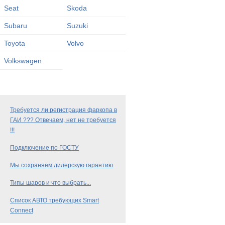
Seat
Skoda
Subaru
Suzuki
Toyota
Volvo
Volkswagen
Требуется ли регистрация фаркопа в
ГАИ ??? Отвечаем, нет не требуется
!!!
Подключение по ГОСТУ
Мы сохраняем дилерскую гарантию
Типы шаров и что выбрать...
Список АВТО требующих Smart
Connect