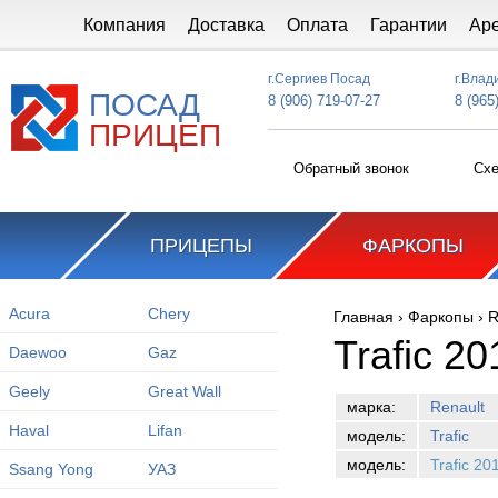
Перейти к основному содержанию
Компания
Доставка
Оплата
Гарантии
Ар
г.Сергиев Посад
г.Влад
ПОСАД
8 (906) 719-07-27
8 (965
ПРИЦЕП
Обратный звонок
Схе
ПРИЦЕПЫ
ФАРКОПЫ
Acura
Chery
Главная
›
Фаркопы
›
R
Вы здесь
Trafic 20
Daewoo
Gaz
Geely
Great Wall
марка:
Renault
Haval
Lifan
модель:
Trafic
модель:
Trafic 20
Ssang Yong
УАЗ