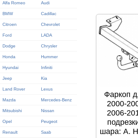
Alfa Romeo
Audi
BMW
Cadillac
Citroen
Chevrolet
Ford
LADA
Dodge
Chrysler
Honda
Hummer
Hyundai
Infiniti
Jeep
Kia
Land Rover
Lexus
Фаркоп д
Mazda
Mercedes-Benz
2000-200
Mitsubishi
Nissan
2006-201
подрезк
Opel
Peugeot
шара: A. Н
Renault
Saab