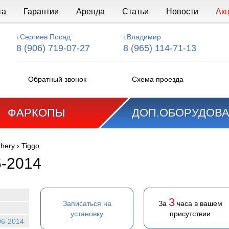
та
Гарантии
Аренда
Статьи
Новости
Ак
г.Сергиев Посад
г.Владимир
8 (906) 719-07-27
8 (965) 114-71-13
Обратный звонок
Схема проезда
ФАРКОПЫ
ДОП.ОБОРУДОВ
hery
›
Tiggo
6-2014
3
Записаться на
За
часа в вашем
установку
присутствии
06-2014