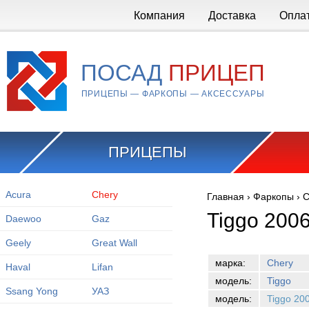
Перейти к основному содержанию
Компания
Доставка
Опла
ПОСАД
ПРИЦЕП
ПРИЦЕПЫ — ФАРКОПЫ — АКСЕССУАРЫ
ПРИЦЕПЫ
Acura
Chery
Главная
›
Фаркопы
›
C
Вы здесь
Tiggo 200
Daewoo
Gaz
Geely
Great Wall
марка:
Chery
Haval
Lifan
модель:
Tiggo
Ssang Yong
УАЗ
модель:
Tiggo 20