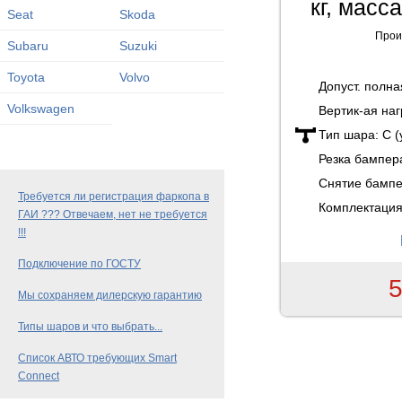
кг, масс
Seat
Skoda
Прои
Subaru
Suzuki
Toyota
Volvo
Допуст. полн
Volkswagen
Вертик-ая наг
Тип шара:
C 
Резка бампер
Снятие бамп
Требуется ли регистрация фаркопа в
Комплектация
ГАИ ??? Отвечаем, нет не требуется
!!!
Подключение по ГОСТУ
5
Мы сохраняем дилерскую гарантию
Типы шаров и что выбрать...
Список АВТО требующих Smart
Connect