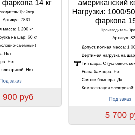
а фаркопа 14 кг
американский к
Нагрузки: 1000/50
зводитель:
Трейлер
фаркопа 15
Артикул:
7831
ая масса:
1 200 кг
Производитель:
Тр
рузка на шар:
60 кг
Артикул:
8
(условно-съемный)
Допуст. полная масса:
1 00
а:
Нет
Вертик-ая нагрузка на ша
ера:
Нет
Тип шара:
C (условно-съе
 электрикой:
Нет
Резка бампера:
Нет
Снятие бампера:
Да
Под заказ
Комплектация электрикой
 900 руб
Под заказ
5 700 р