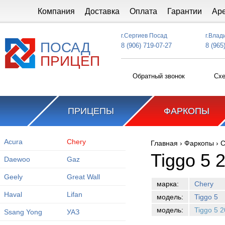
Перейти к основному содержанию
Компания
Доставка
Оплата
Гарантии
Ар
г.Сергиев Посад
г.Влад
ПОСАД
8 (906) 719-07-27
8 (965
ПРИЦЕП
Обратный звонок
Схе
ПРИЦЕПЫ
ФАРКОПЫ
Acura
Chery
Главная
›
Фаркопы
›
C
Вы здесь
Tiggo 5 
Daewoo
Gaz
Geely
Great Wall
марка:
Chery
Haval
Lifan
модель:
Tiggo 5
модель:
Tiggo 5 
Ssang Yong
УАЗ