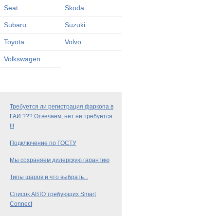
Seat
Skoda
Subaru
Suzuki
Toyota
Volvo
Volkswagen
Требуется ли регистрация фаркопа в
ГАИ ??? Отвечаем, нет не требуется
!!!
Подключение по ГОСТУ
Мы сохраняем дилерскую гарантию
Типы шаров и что выбрать...
Список АВТО требующих Smart
Connect