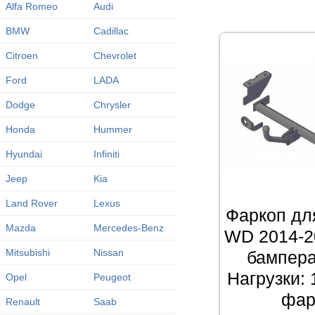
Alfa Romeo
Audi
BMW
Cadillac
Citroen
Chevrolet
Ford
LADA
Dodge
Chrysler
Honda
Hummer
Hyundai
Infiniti
Jeep
Kia
Land Rover
Lexus
Фаркоп для
Mazda
Mercedes-Benz
WD 2014-2
Mitsubishi
Nissan
бампера
Нагрузки: 
Opel
Peugeot
фар
Renault
Saab