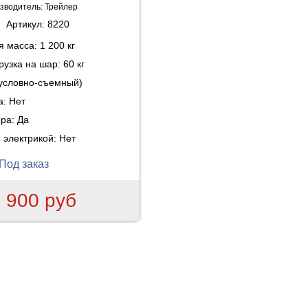
зводитель:
Трейлер
Артикул:
8220
ая масса:
1 200 кг
рузка на шар:
60 кг
(условно-съемный)
а:
Нет
ера:
Да
 электрикой:
Нет
Под заказ
 900 руб