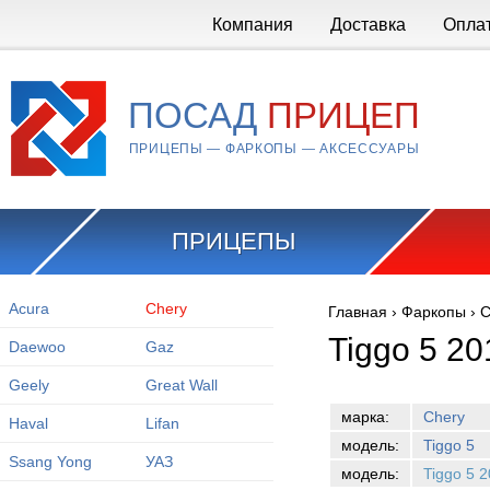
Перейти к основному содержанию
Компания
Доставка
Опла
ПОСАД
ПРИЦЕП
ПРИЦЕПЫ — ФАРКОПЫ — АКСЕССУАРЫ
ПРИЦЕПЫ
Acura
Chery
Главная
›
Фаркопы
›
C
Вы здесь
Tiggo 5 2
Daewoo
Gaz
Geely
Great Wall
марка:
Chery
Haval
Lifan
модель:
Tiggo 5
Ssang Yong
УАЗ
модель:
Tiggo 5 