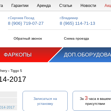
та
Гарантии
Аренда
Статьи
Новости
Ак
г.Сергиев Посад
г.Владимир
8 (906) 719-07-27
8 (965) 114-71-13
Обратный звонок
Схема проезда
ФАРКОПЫ
ДОП.ОБОРУДОВ
hery
›
Tiggo 5
014-2017
3
Записаться на
За
часа в вашем
установку
присутствии
2014-2017