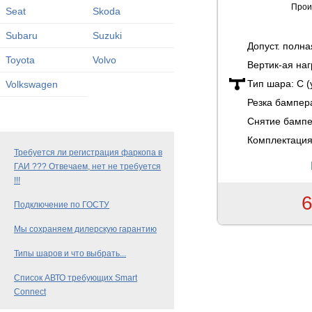
Прои
Seat
Skoda
Subaru
Suzuki
Допуст. полн
Toyota
Volvo
Вертик-ая наг
Тип шара:
C 
Volkswagen
Резка бампер
Снятие бамп
Комплектация
Требуется ли регистрация фаркопа в
ГАИ ??? Отвечаем, нет не требуется
!!!
6
Подключение по ГОСТУ
Мы сохраняем дилерскую гарантию
Типы шаров и что выбрать...
Список АВТО требующих Smart
Connect