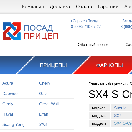
Перейти к основному содержанию
Компания
Доставка
Оплата
Гарантии
Ар
г.Сергиев Посад
г.Влад
ПОСАД
8 (906) 719-07-27
8 (965
ПРИЦЕП
Обратный звонок
Схе
ПРИЦЕПЫ
ФАРКОПЫ
Acura
Chery
Главная
›
Фаркопы
›
S
Вы здесь
SX4 S-Cr
Daewoo
Gaz
Geely
Great Wall
марка:
Suzuki
Haval
Lifan
модель:
SX4
модель:
SX4 S-Cr
Ssang Yong
УАЗ