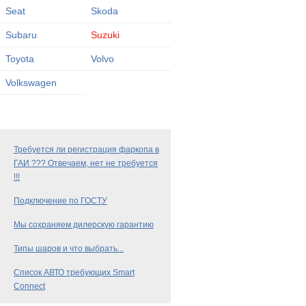
Seat
Skoda
Subaru
Suzuki
Toyota
Volvo
Volkswagen
Требуется ли регистрация фаркопа в
ГАИ ??? Отвечаем, нет не требуется
!!!
Подключение по ГОСТУ
Мы сохраняем дилерскую гарантию
Типы шаров и что выбрать...
Список АВТО требующих Smart
Connect