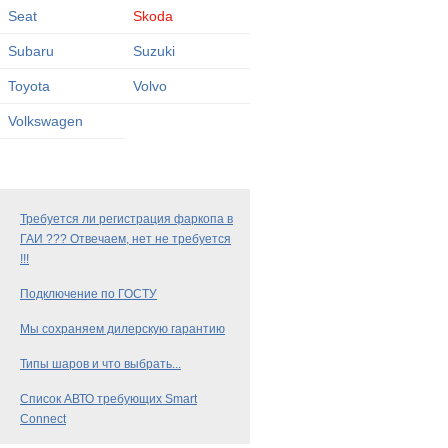
Seat
Skoda
Subaru
Suzuki
Toyota
Volvo
Volkswagen
Требуется ли регистрация фаркопа в
ГАИ ??? Отвечаем, нет не требуется
!!!
Подключение по ГОСТУ
Мы сохраняем дилерскую гарантию
Типы шаров и что выбрать...
Список АВТО требующих Smart
Connect