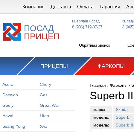
Перейти к основному содержанию
Компания
Доставка
Оплата
Гарантии
Ар
г.Сергиев Посад
г.Влад
ПОСАД
8 (906) 719-07-27
8 (965
ПРИЦЕП
Обратный звонок
Схе
ПРИЦЕПЫ
ФАРКОПЫ
Acura
Chery
Главная
›
Фаркопы
›
S
Вы здесь
Superb I
Daewoo
Gaz
Geely
Great Wall
марка:
Skoda
Haval
Lifan
модель:
Superb
модель:
Superb I
Ssang Yong
УАЗ