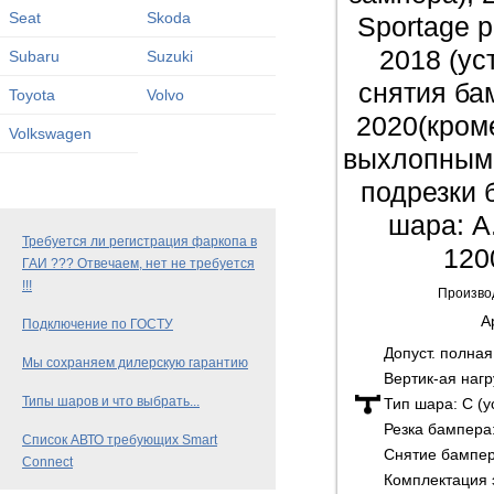
Seat
Skoda
Sportage 
2018 (ус
Subaru
Suzuki
снятия ба
Toyota
Volvo
2020(кром
Volkswagen
выхлопными
подрезки 
шара: A
Требуется ли регистрация фаркопа в
120
ГАИ ??? Отвечаем, нет не требуется
!!!
Произво
А
Подключение по ГОСТУ
Допуст. полна
Мы сохраняем дилерскую гарантию
Вертик-ая нагр
Типы шаров и что выбрать...
Тип шара:
C (
Резка бампера
Список АВТО требующих Smart
Снятие бампе
Connect
Комплектация 