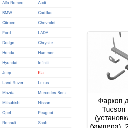
Alfa Romeo
Audi
BMW
Cadillac
Citroen
Chevrolet
Ford
LADA
Dodge
Chrysler
Honda
Hummer
Hyundai
Infiniti
Jeep
Kia
Land Rover
Lexus
Mazda
Mercedes-Benz
Фаркоп д
Mitsubishi
Nissan
Tucson 
Opel
Peugeot
(установк
Renault
Saab
бампера), 