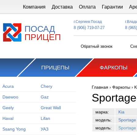
Перейти к основному содержанию
Компания
Доставка
Оплата
Гарантии
Ар
г.Сергиев Посад
г.Влад
ПОСАД
8 (906) 719-07-27
8 (965
ПРИЦЕП
Обратный звонок
Схе
ПРИЦЕПЫ
ФАРКОПЫ
Acura
Chery
Главная
›
Фаркопы
›
K
Вы здесь
Sportage
Daewoo
Gaz
Geely
Great Wall
марка:
Kia
Haval
Lifan
модель:
Sportage
модель:
Sportage
Ssang Yong
УАЗ