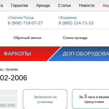
та
Гарантии
Аренда
Статьи
Новости
Ак
г.Сергиев Посад
г.Владимир
8 (906) 719-07-27
8 (965) 114-71-13
Обратный звонок
Схема проезда
ФАРКОПЫ
ДОП.ОБОРУДОВ
ia
›
Sorento
002-2006
3
Записаться на
За
часа в ваше
установку
присутствии
2002-2006