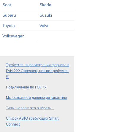
Seat
Skoda
Subaru
Suzuki
Toyota
Volvo
Volkswagen
Требуется ли регистрация фаркопа в
ГАИ ??? Отвечаем, нет не требуется
!!!
Подключение по ГОСТУ
Мы сохраняем дилерскую гарантию
Типы шаров и что выбрать...
Список АВТО требующих Smart
Connect