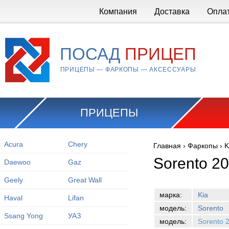
Перейти к основному содержанию
Компания
Доставка
Опла
ПОСАД
ПРИЦЕП
ПРИЦЕПЫ — ФАРКОПЫ — АКСЕССУАРЫ
ПРИЦЕПЫ
Acura
Chery
Главная
›
Фаркопы
›
K
Вы здесь
Sorento 2
Daewoo
Gaz
Geely
Great Wall
марка:
Kia
Haval
Lifan
модель:
Sorento
Ssang Yong
УАЗ
модель:
Sorento 