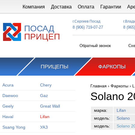
Перейти к основному содержанию
Компания
Доставка
Оплата
Гарантии
Ар
г.Сергиев Посад
г.Влад
ПОСАД
8 (906) 719-07-27
8 (965
ПРИЦЕП
Обратный звонок
Схе
ПРИЦЕПЫ
ФАРКОПЫ
Acura
Chery
Главная
›
Фаркопы
›
L
Вы здесь
Solano 2
Daewoo
Gaz
Geely
Great Wall
марка:
Lifan
Haval
Lifan
модель:
Solano
модель:
Solano 2
Ssang Yong
УАЗ