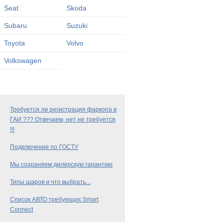
Seat
Skoda
Subaru
Suzuki
Toyota
Volvo
Volkswagen
Требуется ли регистрация фаркопа в
ГАИ ??? Отвечаем, нет не требуется
!!!
Подключение по ГОСТУ
Мы сохраняем дилерскую гарантию
Типы шаров и что выбрать...
Список АВТО требующих Smart
Connect