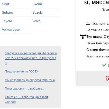
кг, масс
Seat
Skoda
Прои
Subaru
Suzuki
Toyota
Volvo
Допуст. полн
Volkswagen
Вертик-ая наг
Тип шара:
C 
Резка бампер
Снятие бамп
Требуется ли регистрация фаркопа в
Комплектация
ГАИ ??? Отвечаем, нет не требуется
!!!
Подключение по ГОСТУ
6
Мы сохраняем дилерскую гарантию
Типы шаров и что выбрать...
Список АВТО требующих Smart
Connect