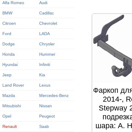
Alfa Romeo
Audi
BMW
Cadillac
Citroen
Chevrolet
Ford
LADA
Dodge
Chrysler
Honda
Hummer
Hyundai
Infiniti
Jeep
Kia
Land Rover
Lexus
Фаркоп для
Mazda
Mercedes-Benz
2014-, R
Mitsubishi
Nissan
Stepway 
подрезк
Opel
Peugeot
шара: A. Н
Renault
Saab