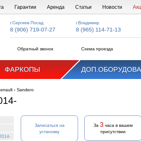
та
Гарантии
Аренда
Статьи
Новости
Ак
г.Сергиев Посад
г.Владимир
8 (906) 719-07-27
8 (965) 114-71-13
Обратный звонок
Схема проезда
ФАРКОПЫ
ДОП.ОБОРУДОВ
enault
›
Sandero
014-
3
Записаться на
За
часа в вашем
установку
присутствии
2014-