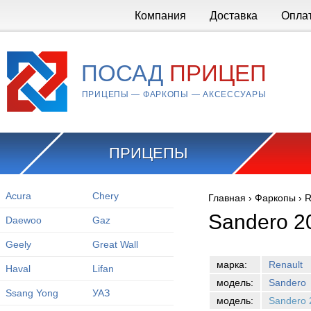
Перейти к основному содержанию
Компания
Доставка
Опла
ПОСАД
ПРИЦЕП
ПРИЦЕПЫ — ФАРКОПЫ — АКСЕССУАРЫ
ПРИЦЕПЫ
Acura
Chery
Главная
›
Фаркопы
›
R
Вы здесь
Sandero 2
Daewoo
Gaz
Geely
Great Wall
марка:
Renault
Haval
Lifan
модель:
Sandero
Ssang Yong
УАЗ
модель:
Sandero 