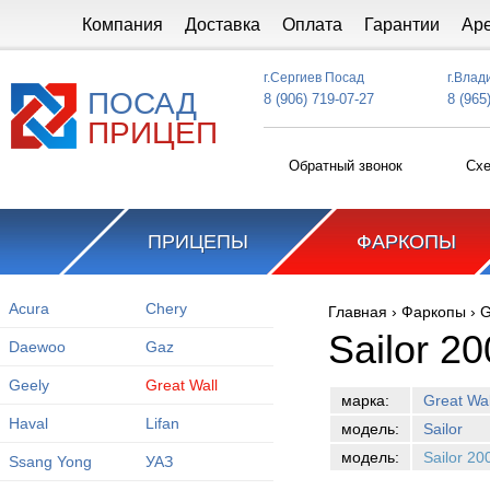
Перейти к основному содержанию
Компания
Доставка
Оплата
Гарантии
Ар
г.Сергиев Посад
г.Влад
ПОСАД
8 (906) 719-07-27
8 (965
ПРИЦЕП
Обратный звонок
Схе
ПРИЦЕПЫ
ФАРКОПЫ
Acura
Chery
Главная
›
Фаркопы
›
G
Вы здесь
Sailor 2
Daewoo
Gaz
Geely
Great Wall
марка:
Great Wal
Haval
Lifan
модель:
Sailor
модель:
Sailor 20
Ssang Yong
УАЗ