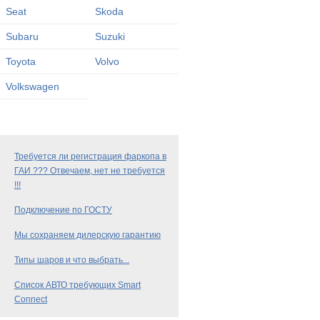
Seat
Skoda
Subaru
Suzuki
Toyota
Volvo
Volkswagen
Требуется ли регистрация фаркопа в
ГАИ ??? Отвечаем, нет не требуется
!!!
Подключение по ГОСТУ
Мы сохраняем дилерскую гарантию
Типы шаров и что выбрать...
Список АВТО требующих Smart
Connect