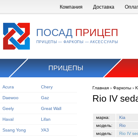
Перейти к основному содержанию
Компания
Доставка
Опла
ПОСАД
ПРИЦЕП
ПРИЦЕПЫ — ФАРКОПЫ — АКСЕССУАРЫ
ПРИЦЕПЫ
Acura
Chery
Главная
›
Фаркопы
›
K
Вы здесь
Rio IV se
Daewoo
Gaz
Geely
Great Wall
марка:
Kia
Haval
Lifan
модель:
Rio
Ssang Yong
УАЗ
модель:
Rio IV s