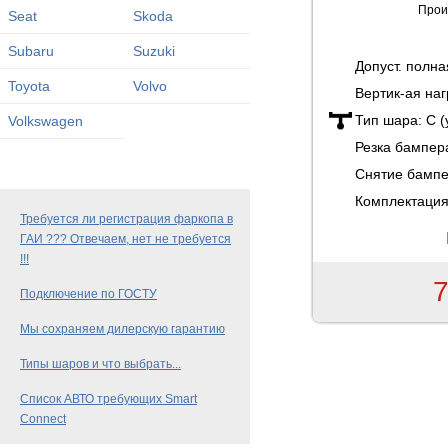
Прои
Seat
Skoda
Subaru
Suzuki
Допуст. полн
Toyota
Volvo
Вертик-ая наг
Тип шара:
C 
Volkswagen
Резка бампер
Снятие бамп
Комплектация
Требуется ли регистрация фаркопа в
ГАИ ??? Отвечаем, нет не требуется
!!!
7
Подключение по ГОСТУ
Мы сохраняем дилерскую гарантию
Типы шаров и что выбрать...
Список АВТО требующих Smart
Connect