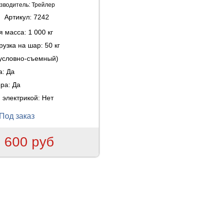
зводитель:
Трейлер
Артикул:
7242
ая масса:
1 000 кг
рузка на шар:
50 кг
(условно-съемный)
а:
Да
ера:
Да
 электрикой:
Нет
Под заказ
 600 руб