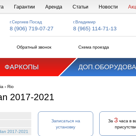
та
Гарантии
Аренда
Статьи
Новости
Ак
г.Сергиев Посад
г.Владимир
8 (906) 719-07-27
8 (965) 114-71-13
Обратный звонок
Схема проезда
ФАРКОПЫ
ДОП.ОБОРУДОВ
ia
›
Rio
dan 2017-2021
3
Записаться на
За
часа в 
установку
присутств
edan 2017-2021