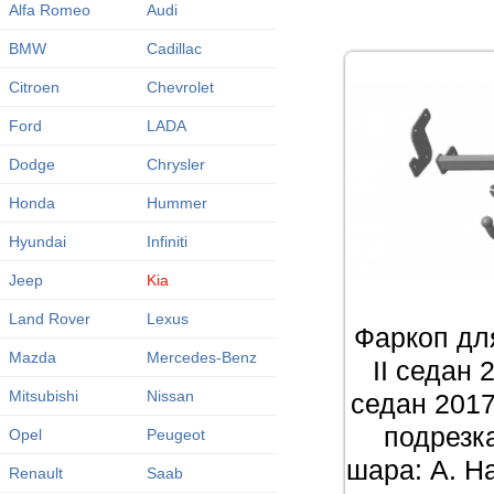
Alfa Romeo
Audi
BMW
Cadillac
Citroen
Chevrolet
Ford
LADA
Dodge
Chrysler
Honda
Hummer
Hyundai
Infiniti
Jeep
Kia
Land Rover
Lexus
Фаркоп для
Mazda
Mercedes-Benz
II седан 
Mitsubishi
Nissan
седан 2017
подрезк
Opel
Peugeot
шара: A. На
Renault
Saab