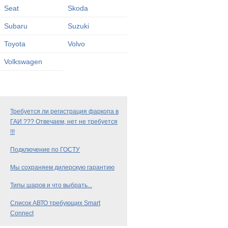
Seat
Skoda
Subaru
Suzuki
Toyota
Volvo
Volkswagen
Требуется ли регистрация фаркопа в
ГАИ ??? Отвечаем, нет не требуется
!!!
Подключение по ГОСТУ
Мы сохраняем дилерскую гарантию
Типы шаров и что выбрать...
Список АВТО требующих Smart
Connect