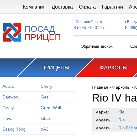
Перейти к основному содержанию
Компания
Доставка
Оплата
Гарантии
Ар
г.Сергиев Посад
г.Влад
ПОСАД
8 (906) 719-07-27
8 (965
ПРИЦЕП
Обратный звонок
Схе
ПРИЦЕПЫ
ФАРКОПЫ
Acura
Chery
Главная
›
Фаркопы
›
K
Вы здесь
Rio IV h
Daewoo
Gaz
Geely
Great Wall
марка:
Kia
Haval
Lifan
модель:
Rio
модель:
Rio IV h
Ssang Yong
УАЗ