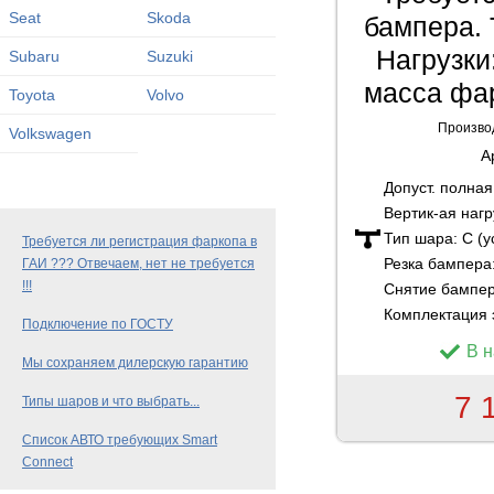
Seat
Skoda
бампера. 
Нагрузки:
Subaru
Suzuki
масса фар
Toyota
Volvo
Произво
Volkswagen
А
Допуст. полна
Вертик-ая нагр
Тип шара:
C (
Требуется ли регистрация фаркопа в
Резка бампера
ГАИ ??? Отвечаем, нет не требуется
!!!
Снятие бампе
Комплектация 
Подключение по ГОСТУ
В 
Мы сохраняем дилерскую гарантию
7 
Типы шаров и что выбрать...
Список АВТО требующих Smart
Connect