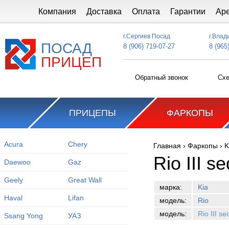
Перейти к основному содержанию
Компания
Доставка
Оплата
Гарантии
Ар
г.Сергиев Посад
г.Влад
ПОСАД
8 (906) 719-07-27
8 (965
ПРИЦЕП
Обратный звонок
Схе
ПРИЦЕПЫ
ФАРКОПЫ
Acura
Chery
Главная
›
Фаркопы
›
K
Вы здесь
Rio III 
Daewoo
Gaz
Geely
Great Wall
марка:
Kia
Haval
Lifan
модель:
Rio
модель:
Rio III s
Ssang Yong
УАЗ