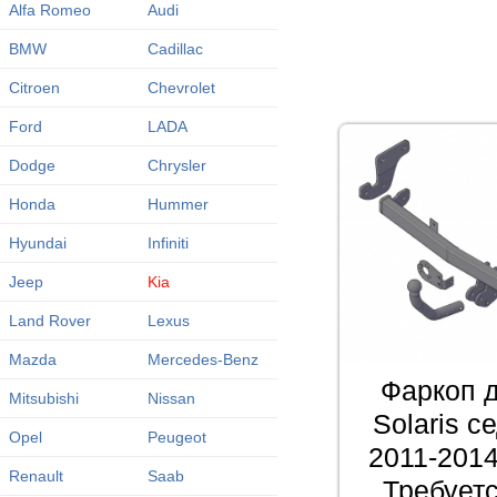
Alfa Romeo
Audi
BMW
Cadillac
Citroen
Chevrolet
Ford
LADA
Dodge
Chrysler
Honda
Hummer
Hyundai
Infiniti
Jeep
Kia
Land Rover
Lexus
Mazda
Mercedes-Benz
Фаркоп д
Mitsubishi
Nissan
Solaris с
Opel
Peugeot
2011-2014
Renault
Saab
Требует