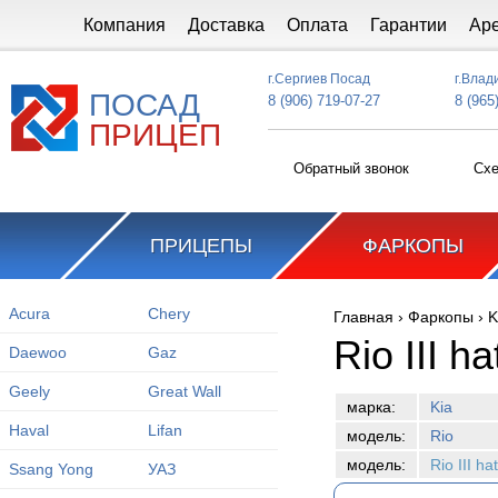
Перейти к основному содержанию
Компания
Доставка
Оплата
Гарантии
Ар
г.Сергиев Посад
г.Влад
ПОСАД
8 (906) 719-07-27
8 (965
ПРИЦЕП
Обратный звонок
Схе
ПРИЦЕПЫ
ФАРКОПЫ
Acura
Chery
Главная
›
Фаркопы
›
K
Вы здесь
Rio III 
Daewoo
Gaz
Geely
Great Wall
марка:
Kia
Haval
Lifan
модель:
Rio
модель:
Rio III h
Ssang Yong
УАЗ