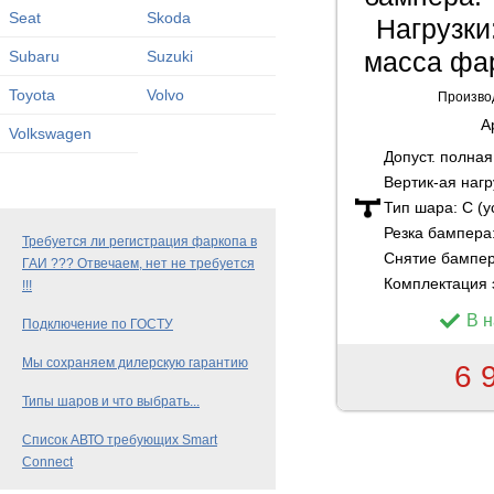
Seat
Skoda
Нагрузки:
масса фар
Subaru
Suzuki
Toyota
Volvo
Произво
А
Volkswagen
Допуст. полна
Вертик-ая нагр
Тип шара:
C (
Резка бампера
Требуется ли регистрация фаркопа в
Снятие бампе
ГАИ ??? Отвечаем, нет не требуется
Комплектация 
!!!
В 
Подключение по ГОСТУ
Мы сохраняем дилерскую гарантию
6 
Типы шаров и что выбрать...
Список АВТО требующих Smart
Connect