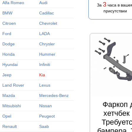
Alfa Romeo
Audi
3
За
часа в ваше
присутствии
BMW
Cadillac
Citroen
Chevrolet
Ford
LADA
Dodge
Chrysler
Honda
Hummer
Hyundai
Infiniti
Jeep
Kia
Land Rover
Lexus
Mazda
Mercedes-Benz
Фаркоп 
Mitsubishi
Nissan
хетчбек
Opel
Peugeot
Требует
Renault
Saab
бампера. 