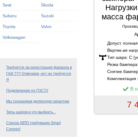
Seat
Skoda
Нагрузки:
масса фар
Subaru
Suzuki
Toyota
Volvo
Произво
А
Volkswagen
Допуст. полна
Вертик-ая нагр
Тип шара:
C (
Резка бампера
Требуется ли регистрация фаркопа в
Снятие бампе
ГАИ ??? Отвечаем, нет не требуется
Комплектация 
!!!
В 
Подключение по ГОСТУ
Мы сохраняем дилерскую гарантию
7 
Типы шаров и что выбрать...
Список АВТО требующих Smart
Connect