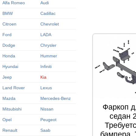
Alfa Romeo
Audi
BMW
Cadillac
Citroen
Chevrolet
Ford
LADA
Dodge
Chrysler
Honda
Hummer
Hyundai
Infiniti
Jeep
Kia
Land Rover
Lexus
Mazda
Mercedes-Benz
Фаркоп дл
Mitsubishi
Nissan
седан 
Opel
Peugeot
Требует
Renault
Saab
бампера. 