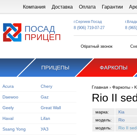
Перейти к основному содержанию
Компания
Доставка
Оплата
Гарантии
Ар
г.Сергиев Посад
г.Влад
ПОСАД
8 (906) 719-07-27
8 (965
ПРИЦЕП
Обратный звонок
Схе
ПРИЦЕПЫ
ФАРКОПЫ
Acura
Chery
Главная
›
Фаркопы
›
K
Вы здесь
Rio II s
Daewoo
Gaz
Geely
Great Wall
марка:
Kia
Haval
Lifan
модель:
Rio
модель:
Rio II se
Ssang Yong
УАЗ