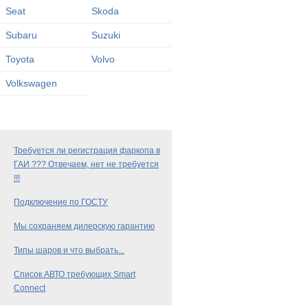
Seat
Skoda
Subaru
Suzuki
Toyota
Volvo
Volkswagen
Требуется ли регистрация фаркопа в
ГАИ ??? Отвечаем, нет не требуется
!!!
Подключение по ГОСТУ
Мы сохраняем дилерскую гарантию
Типы шаров и что выбрать...
Список АВТО требующих Smart
Connect