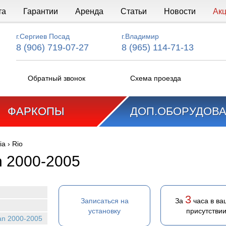
та
Гарантии
Аренда
Статьи
Новости
Ак
г.Сергиев Посад
г.Владимир
8 (906) 719-07-27
8 (965) 114-71-13
Обратный звонок
Схема проезда
ФАРКОПЫ
ДОП.ОБОРУДОВ
ia
›
Rio
n 2000-2005
3
Записаться на
За
часа в в
установку
присутстви
dan 2000-2005