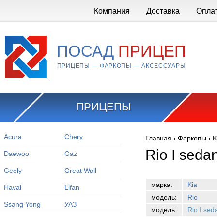
Перейти к основному содержанию
Компания
Доставка
Опла
ПОСАД
ПРИЦЕП
ПРИЦЕПЫ — ФАРКОПЫ — АКСЕССУАРЫ
ПРИЦЕПЫ
Acura
Chery
Главная
›
Фаркопы
›
K
Вы здесь
Rio I seda
Daewoo
Gaz
Geely
Great Wall
марка:
Kia
Haval
Lifan
модель:
Rio
Ssang Yong
УАЗ
модель:
Rio I se