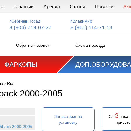
та
Гарантии
Аренда
Статьи
Новости
Ак
г.Сергиев Посад
г.Владимир
8 (906) 719-07-27
8 (965) 114-71-13
Обратный звонок
Схема проезда
ФАРКОПЫ
ДОП.ОБОРУДОВ
ia
›
Rio
hback 2000-2005
3
Записаться на
За
часа 
установку
присутс
tchback 2000-2005