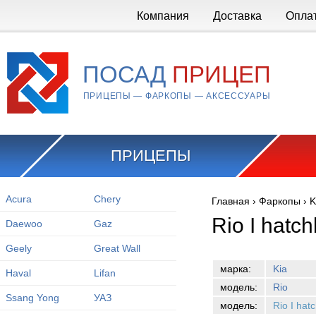
Перейти к основному содержанию
Компания
Доставка
Опла
ПОСАД
ПРИЦЕП
ПРИЦЕПЫ — ФАРКОПЫ — АКСЕССУАРЫ
ПРИЦЕПЫ
Acura
Chery
Главная
›
Фаркопы
›
K
Вы здесь
Rio I hatc
Daewoo
Gaz
Geely
Great Wall
марка:
Kia
Haval
Lifan
модель:
Rio
Ssang Yong
УАЗ
модель:
Rio I ha