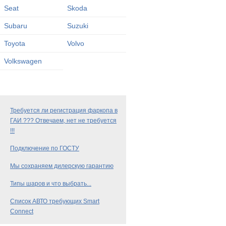
Seat
Skoda
Subaru
Suzuki
Toyota
Volvo
Volkswagen
Требуется ли регистрация фаркопа в
ГАИ ??? Отвечаем, нет не требуется
!!!
Подключение по ГОСТУ
Мы сохраняем дилерскую гарантию
Типы шаров и что выбрать...
Список АВТО требующих Smart
Connect