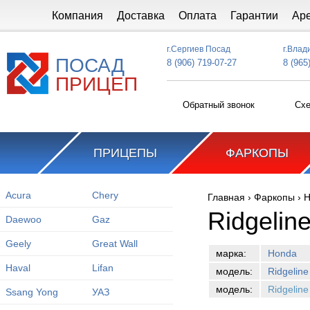
Перейти к основному содержанию
Компания
Доставка
Оплата
Гарантии
Ар
г.Сергиев Посад
г.Влад
ПОСАД
8 (906) 719-07-27
8 (965
ПРИЦЕП
Обратный звонок
Схе
ПРИЦЕПЫ
ФАРКОПЫ
Acura
Chery
Главная
›
Фаркопы
›
H
Вы здесь
Ridgelin
Daewoo
Gaz
Geely
Great Wall
марка:
Honda
Haval
Lifan
модель:
Ridgeline
модель:
Ridgelin
Ssang Yong
УАЗ