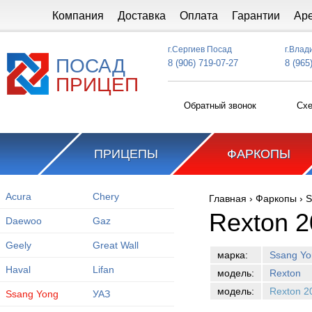
Перейти к основному содержанию
Компания
Доставка
Оплата
Гарантии
Ар
г.Сергиев Посад
г.Влад
ПОСАД
8 (906) 719-07-27
8 (965
ПРИЦЕП
Обратный звонок
Схе
ПРИЦЕПЫ
ФАРКОПЫ
Acura
Chery
Главная
›
Фаркопы
›
S
Вы здесь
Rexton 2
Daewoo
Gaz
Geely
Great Wall
марка:
Ssang Yo
Haval
Lifan
модель:
Rexton
модель:
Rexton 2
Ssang Yong
УАЗ