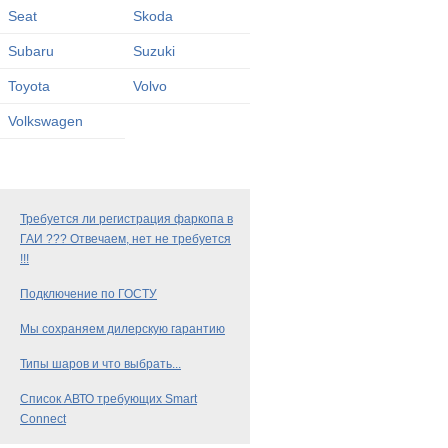
Seat
Skoda
Subaru
Suzuki
Toyota
Volvo
Volkswagen
Требуется ли регистрация фаркопа в
ГАИ ??? Отвечаем, нет не требуется
!!!
Подключение по ГОСТУ
Мы сохраняем дилерскую гарантию
Типы шаров и что выбрать...
Список АВТО требующих Smart
Connect