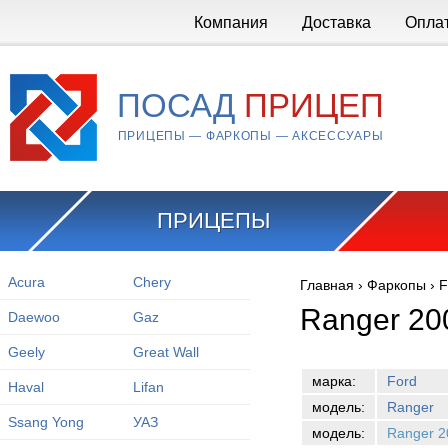
Перейти к основному содержанию
Компания
Доставка
Опла
ПОСАД
ПРИЦЕП
ПРИЦЕПЫ — ФАРКОПЫ — АКСЕССУАРЫ
ПРИЦЕПЫ
Acura
Chery
Главная
›
Фаркопы
›
F
Вы здесь
Ranger 20
Daewoo
Gaz
Geely
Great Wall
марка:
Ford
Haval
Lifan
модель:
Ranger
Ssang Yong
УАЗ
модель:
Ranger 2