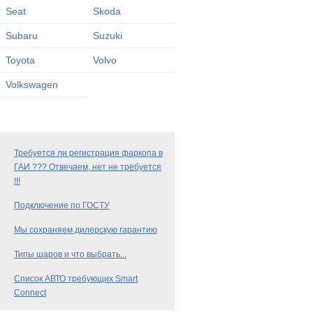
Seat
Skoda
Subaru
Suzuki
Toyota
Volvo
Volkswagen
Требуется ли регистрация фаркопа в
ГАИ ??? Отвечаем, нет не требуется
!!!
Подключение по ГОСТУ
Мы сохраняем дилерскую гарантию
Типы шаров и что выбрать...
Список АВТО требующих Smart
Connect