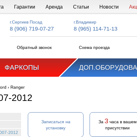
та
Гарантии
Аренда
Статьи
Новости
Ак
г.Сергиев Посад
г.Владимир
8 (906) 719-07-27
8 (965) 114-71-13
Обратный звонок
Схема проезда
ФАРКОПЫ
ДОП.ОБОРУДОВ
ord
›
Ranger
07-2012
3
Записаться на
За
часа в вашем
установку
присутствии
007-2012