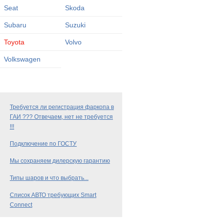
Seat
Skoda
Subaru
Suzuki
Toyota
Volvo
Volkswagen
Требуется ли регистрация фаркопа в
ГАИ ??? Отвечаем, нет не требуется
!!!
Подключение по ГОСТУ
Мы сохраняем дилерскую гарантию
Типы шаров и что выбрать...
Список АВТО требующих Smart
Connect