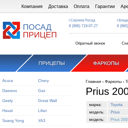
Перейти к основному содержанию
Компания
Доставка
Оплата
Гарантии
Ар
г.Сергиев Посад
г.Влад
ПОСАД
8 (906) 719-07-27
8 (965
ПРИЦЕП
Обратный звонок
Схе
ПРИЦЕПЫ
ФАРКОПЫ
Acura
Chery
Главная
›
Фаркопы
›
T
Вы здесь
Prius 20
Daewoo
Gaz
Geely
Great Wall
марка:
Toyota
Haval
Lifan
модель:
Prius
модель:
Prius 20
Ssang Yong
УАЗ