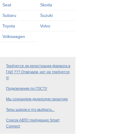
Seat
Skoda
Subaru
Suzuki
Toyota
Volvo
Volkswagen
Требуется ли регистрация фаркопа в
ГАИ ??? Отвечаем, нет не требуется
!!!
Подключение по ГОСТУ
Мы сохраняем дилерскую гарантию
Типы шаров и что выбрать...
Список АВТО требующих Smart
Connect