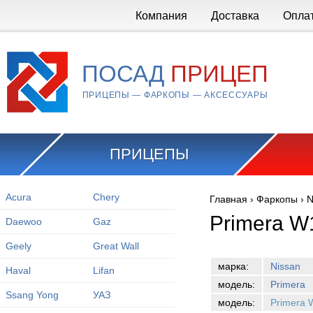
Перейти к основному содержанию
Компания
Доставка
Опла
ПОСАД
ПРИЦЕП
ПРИЦЕПЫ — ФАРКОПЫ — АКСЕССУАРЫ
ПРИЦЕПЫ
Acura
Chery
Главная
›
Фаркопы
›
N
Вы здесь
Primera W
Daewoo
Gaz
Geely
Great Wall
марка:
Nissan
Haval
Lifan
модель:
Primera
Ssang Yong
УАЗ
модель:
Primera 