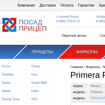
Перейти к основному содержанию
Компания
Доставка
Оплата
Гарантии
Ар
г.Сергиев Посад
г.Влад
ПОСАД
8 (906) 719-07-27
8 (965
ПРИЦЕП
Обратный звонок
Схе
ПРИЦЕПЫ
ФАРКОПЫ
Acura
Chery
Главная
›
Фаркопы
›
N
Вы здесь
Primera 
Daewoo
Gaz
Geely
Great Wall
марка:
Nissan
Haval
Lifan
модель:
Primera
модель:
Primera 
Ssang Yong
УАЗ