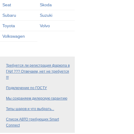
Seat
Skoda
Subaru
Suzuki
Toyota
Volvo
Volkswagen
Требуется ли регистрация фаркопа в
ГАИ ??? Отвечаем, нет не требуется
!!!
Подключение по ГОСТУ
Мы сохраняем дилерскую гарантию
Типы шаров и что выбрать...
Список АВТО требующих Smart
Connect