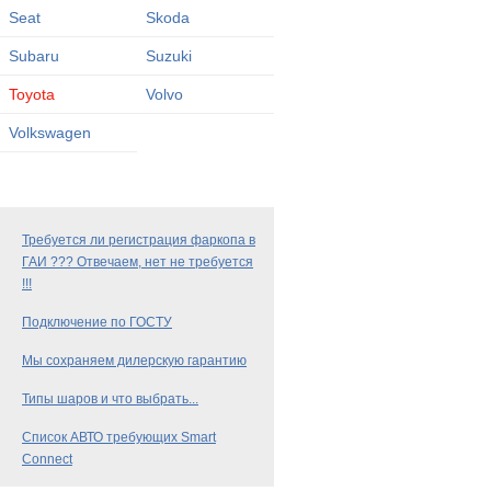
Seat
Skoda
Subaru
Suzuki
Toyota
Volvo
Volkswagen
Требуется ли регистрация фаркопа в
ГАИ ??? Отвечаем, нет не требуется
!!!
Подключение по ГОСТУ
Мы сохраняем дилерскую гарантию
Типы шаров и что выбрать...
Список АВТО требующих Smart
Connect