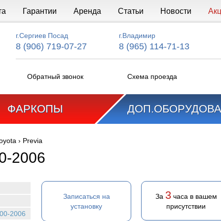
та
Гарантии
Аренда
Статьи
Новости
Ак
г.Сергиев Посад
г.Владимир
8 (906) 719-07-27
8 (965) 114-71-13
Обратный звонок
Схема проезда
ФАРКОПЫ
ДОП.ОБОРУДОВ
oyota
›
Previa
00-2006
3
Записаться на
За
часа в вашем
установку
присутствии
000-2006