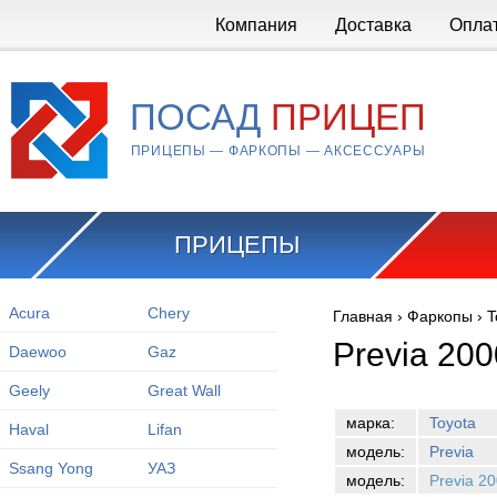
Перейти к основному содержанию
Компания
Доставка
Опла
ПОСАД
ПРИЦЕП
ПРИЦЕПЫ — ФАРКОПЫ — АКСЕССУАРЫ
ПРИЦЕПЫ
Acura
Chery
Главная
›
Фаркопы
›
T
Вы здесь
Previa 20
Daewoo
Gaz
Geely
Great Wall
марка:
Toyota
Haval
Lifan
модель:
Previa
Ssang Yong
УАЗ
модель:
Previa 2