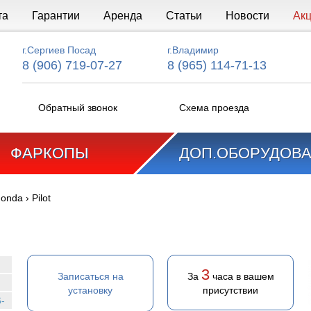
та
Гарантии
Аренда
Статьи
Новости
Ак
г.Сергиев Посад
г.Владимир
8 (906) 719-07-27
8 (965) 114-71-13
Обратный звонок
Схема проезда
ФАРКОПЫ
ДОП.ОБОРУДОВ
onda
›
Pilot
3
Записаться на
За
часа в вашем
установку
присутствии
6-