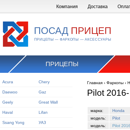
Перейти к основному содержанию
Компания
Доставка
Опла
ПОСАД
ПРИЦЕП
ПРИЦЕПЫ — ФАРКОПЫ — АКСЕССУАРЫ
ПРИЦЕПЫ
Acura
Chery
Главная
›
Фаркопы
›
H
Вы здесь
Pilot 2016-
Daewoo
Gaz
Geely
Great Wall
марка:
Honda
Haval
Lifan
модель:
Pilot
Ssang Yong
УАЗ
модель:
Pilot 201