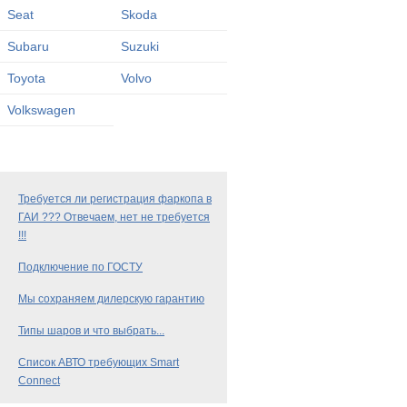
Seat
Skoda
Subaru
Suzuki
Toyota
Volvo
Volkswagen
Требуется ли регистрация фаркопа в
ГАИ ??? Отвечаем, нет не требуется
!!!
Подключение по ГОСТУ
Мы сохраняем дилерскую гарантию
Типы шаров и что выбрать...
Список АВТО требующих Smart
Connect