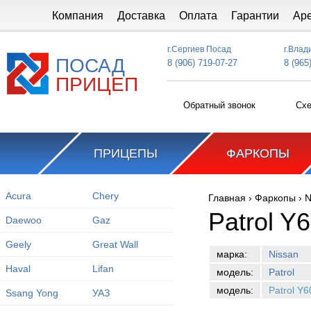
Перейти к основному содержанию
Компания
Доставка
Оплата
Гарантии
Ар
г.Сергиев Посад
г.Влад
ПОСАД
8 (906) 719-07-27
8 (965
ПРИЦЕП
Обратный звонок
Схе
ПРИЦЕПЫ
ФАРКОПЫ
Acura
Chery
Главная
›
Фаркопы
›
N
Вы здесь
Patrol Y
Daewoo
Gaz
Geely
Great Wall
марка:
Nissan
Haval
Lifan
модель:
Patrol
модель:
Patrol Y
Ssang Yong
УАЗ