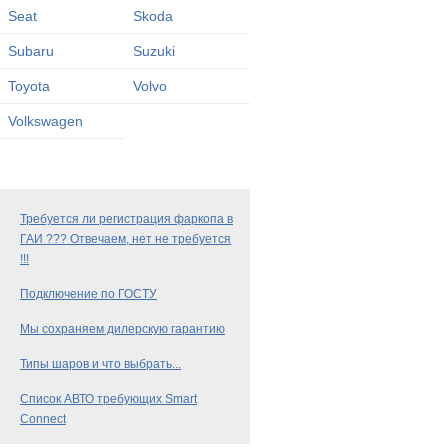
Seat
Skoda
Subaru
Suzuki
Toyota
Volvo
Volkswagen
Требуется ли регистрация фаркопа в
ГАИ ??? Отвечаем, нет не требуется
!!!
Подключение по ГОСТУ
Мы сохраняем дилерскую гарантию
Типы шаров и что выбрать...
Список АВТО требующих Smart
Connect