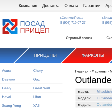
Перейти к основному содержанию
Компания
Доставка
Оплата
Гарантии
Ар
г.Сергиев Посад
г.Влад
ПОСАД
8 (906) 719-07-27
8 (965
ПРИЦЕП
Обратный звонок
Схе
ПРИЦЕПЫ
ФАРКОПЫ
Acura
Chery
Главная
›
Фаркопы
›
M
Вы здесь
Outlande
Daewoo
Gaz
Geely
Great Wall
марка:
Mitsubish
Haval
Lifan
модель:
Outlande
модель:
Outlande
Ssang Yong
УАЗ