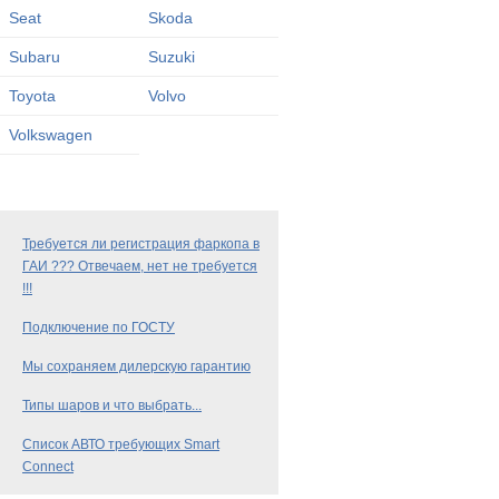
Seat
Skoda
Subaru
Suzuki
Toyota
Volvo
Volkswagen
Требуется ли регистрация фаркопа в
ГАИ ??? Отвечаем, нет не требуется
!!!
Подключение по ГОСТУ
Мы сохраняем дилерскую гарантию
Типы шаров и что выбрать...
Список АВТО требующих Smart
Connect