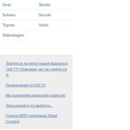
Seat
Skoda
Subaru
Suzuki
Toyota
Volvo
Volkswagen
Требуется ли регистрация фаркопа в
ГАИ ??? Отвечаем, нет не требуется
!!!
Подключение по ГОСТУ
Мы сохраняем дилерскую гарантию
Типы шаров и что выбрать...
Список АВТО требующих Smart
Connect