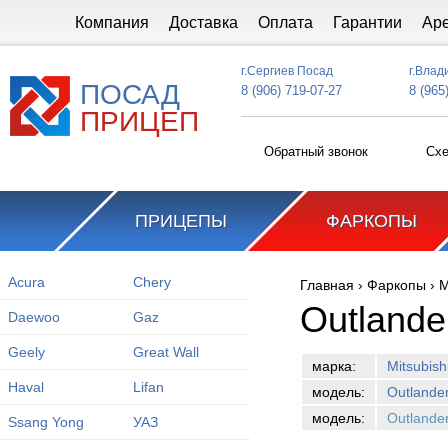
Перейти к основному содержанию
Компания
Доставка
Оплата
Гарантии
Ар
г.Сергиев Посад
г.Влад
ПОСАД
8 (906) 719-07-27
8 (965
ПРИЦЕП
Обратный звонок
Схе
ПРИЦЕПЫ
ФАРКОПЫ
Acura
Chery
Главная
›
Фаркопы
›
M
Вы здесь
Outlande
Daewoo
Gaz
Geely
Great Wall
марка:
Mitsubish
Haval
Lifan
модель:
Outlande
модель:
Outlande
Ssang Yong
УАЗ