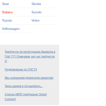
Seat
Skoda
Subaru
Suzuki
Toyota
Volvo
Volkswagen
Требуется ли регистрация фаркопа в
ГАИ ??? Отвечаем, нет не требуется
!!!
Подключение по ГОСТУ
Мы сохраняем дилерскую гарантию
Типы шаров и что выбрать...
Список АВТО требующих Smart
Connect