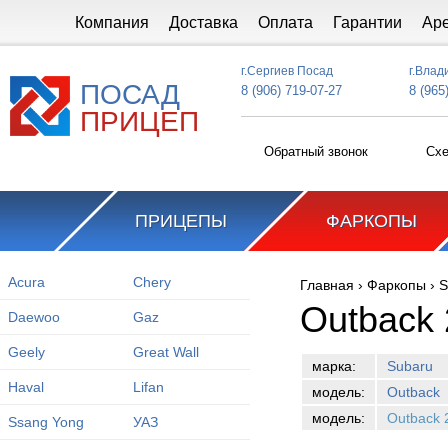
Перейти к основному содержанию
Компания
Доставка
Оплата
Гарантии
Ар
г.Сергиев Посад
г.Влад
ПОСАД
8 (906) 719-07-27
8 (965
ПРИЦЕП
Обратный звонок
Схе
ПРИЦЕПЫ
ФАРКОПЫ
Acura
Chery
Главная
›
Фаркопы
›
S
Вы здесь
Outback 
Daewoo
Gaz
Geely
Great Wall
марка:
Subaru
Haval
Lifan
модель:
Outback
модель:
Outback 
Ssang Yong
УАЗ